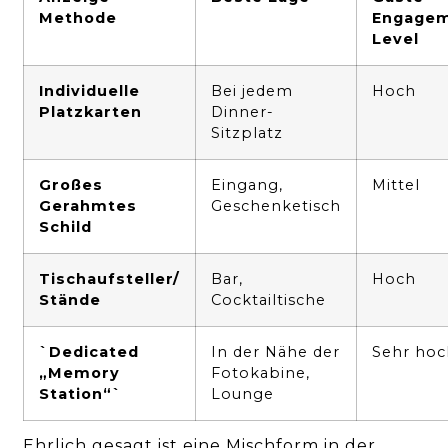
Methode
Engagem
Level
Individuelle
Bei jedem
Hoch
Platzkarten
Dinner-
Sitzplatz
Großes
Eingang,
Mittel
Gerahmtes
Geschenketisch
Schild
Tischaufsteller/
Bar,
Hoch
Stände
Cocktailtische
`Dedicated
In der Nähe der
Sehr hoc
„Memory
Fotokabine,
Station“`
Lounge
Ehrlich gesagt ist eine Mischform in der