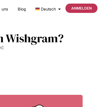
ANMELDEN
 uns
Blog
Deutsch
on Wishgram?
yć