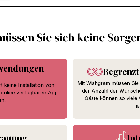
üssen Sie sich keine Sorg
nwendungen
Begrenzt
Mit Wishgram müssen Sie 
keine Installation von
der Anzahl der Wünsche
online verfügbaren App
Gäste können so viele
n.
j
rauung
In