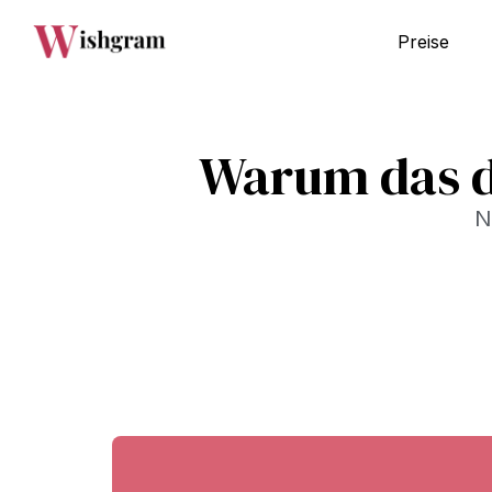
Preise
Warum das d
N