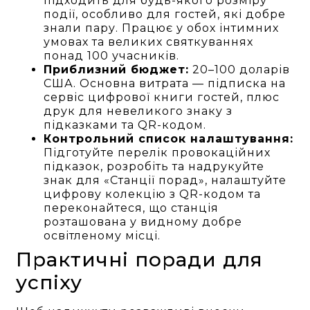
підходить для будь-якого розміру
події, особливо для гостей, які добре
знали пару. Працює у обох інтимних
умовах та великих святкуваннях
понад 100 учасників.
Приблизний бюджет:
20–100 доларів
США. Основна витрата — підписка на
сервіс цифрової книги гостей, плюс
друк для невеликого знаку з
підказками та QR-кодом.
Контрольний список налаштування:
Підготуйте перелік провокаційних
підказок, розробіть та надрукуйте
знак для «Станції порад», налаштуйте
цифрову колекцію з QR-кодом та
переконайтеся, що станція
розташована у видному добре
освітленому місці.
Практичні поради для
успіху