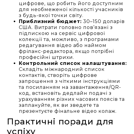
цифрове, що робить його доступним
для необмеженої кількості учасників
з будь-якої точки світу.
Приблизний бюджет:
30–150 доларів
США. Витрати головно пов’язані з
підпискою на сервіс цифрової
колекції та, можливо, з програмами
редагування відео або наймом
фріланс-редактора, якщо потрібні
професійні штрихи.
Контрольний список налаштування:
Складіть міжнародний список
контактів, створіть цифрове
запрошення з чіткими інструкціями
та посиланням на завантаження/QR-
код, встановіть дедлайн подачі з
урахуванням різних часових поясів та
заплануйте, як ви зведете та
презентуєте фінальне відео колаж.
Практичні поради для
успіху