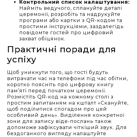
Контрольний список налаштування:
Найміть ведучого, сплануйте деталі
церемонії, розробіть та надрукуйте
програми або картки з QR-кодом та
простими інструкціями, заздалегідь
повідомте гостей про цифровий
захват обіцянок.
Практичні поради для
успіху
Щоб уникнути того, що гості будуть
витрачати час на телефони під час обітни,
коротко поясніть про цифрову книгу
пам’яті перед початком церемонії.
Розмістіть QR-код на кожному столі з
простим запитанням на кшталт «Скануйте,
щоб поділитися спогадом про цей
особливий день». Виділення конкретної
зони для запису віде-послань також
допоможе зафіксувати чіткіший звук. Для
бездоганного вигляду налаштуйте