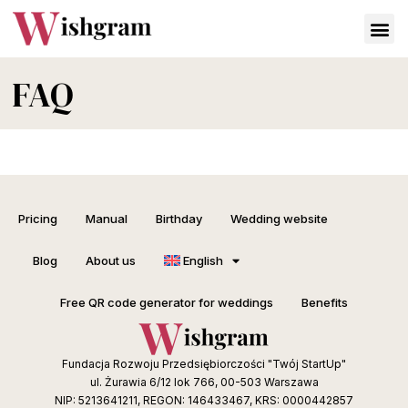
FAQ
Pricing
Manual
Birthday
Wedding website
Blog
About us
English
Free QR code generator for weddings
Benefits
Fundacja Rozwoju Przedsiębiorczości "Twój StartUp"
ul. Żurawia 6/12 lok 766, 00-503 Warszawa
NIP: 5213641211, REGON: 146433467, KRS: 0000442857