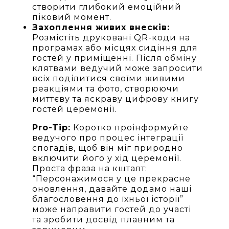
створити глибокий емоційний
піковий момент.
Захоплення живих внесків:
Розмістіть друковані QR-коди на
програмах або місцях сидіння для
гостей у приміщенні. Після обміну
клятвами ведучий може запросити
всіх поділитися своїми живими
реакціями та фото, створюючи
миттєву та яскраву цифрову книгу
гостей церемонії.
Pro-Tip:
Коротко проінформуйте
ведучого про процес інтеграції
спогадів, щоб він міг природно
включити його у хід церемонії.
Проста фраза на кшталт:
“Персонажимося у це прекрасне
оновлення, давайте додамо наші
благословення до їхньої історії”
може направити гостей до участі
та зробити досвід плавним та