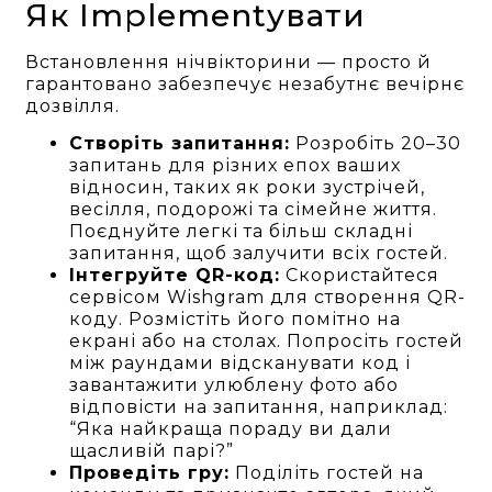
Як Implementувати
Встановлення нічвікторини — просто й
гарантовано забезпечує незабутнє вечірнє
дозвілля.
Створіть запитання:
Розробіть 20–30
запитань для різних епох ваших
відносин, таких як роки зустрічей,
весілля, подорожі та сімейне життя.
Поєднуйте легкі та більш складні
запитання, щоб залучити всіх гостей.
Інтегруйте QR-код:
Скористайтеся
сервісом Wishgram для створення QR-
коду. Розмістіть його помітно на
екрані або на столах. Попросіть гостей
між раундами відсканувати код і
завантажити улюблену фото або
відповісти на запитання, наприклад:
“Яка найкраща пораду ви дали
щасливій парі?”
Проведіть гру:
Поділіть гостей на