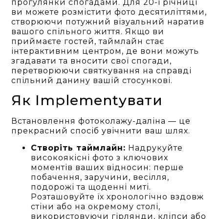
прогулянки спогадами. Для 20-ї річниці
ви можете розмістити фото десятиліттями,
створюючи потужний візуальний наратив
вашого спільного життя. Якщо ви
приймаєте гостей, таймлайн стає
інтерактивним центром, де вони можуть
згадавати та вносити свої спогади,
перетворюючи святкування на справді
спільний данину вашій стосункові.
Як Implementувати
Встановлення фотоколажу-даліна — це
прекрасний спосіб увічнити ваш шлях.
Створіть таймлайн:
Надрукуйте
високоякісні фото з ключових
моментів ваших відносин: перше
побачення, заручини, весілля,
подорожі та щоденні миті.
Розташовуйте їх хронологічно вздовж
стіни або на окремому столі,
використовуючи гірлянди, кліпси або