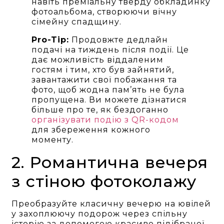
навіть преміальну тверду обкладинку
фотоальбома, створюючи вічну
сімейну спадщину.
Pro-Tip:
Продовжте дедлайн
подачі на тиждень після події. Це
дає можливість віддаленим
гостям і тим, хто був зайнятий,
завантажити свої побажання та
фото, щоб жодна пам’ять не була
пропущена. Ви можете дізнатися
більше про те, як бездоганно
організувати подію з QR-кодом
для збереження кожного
моменту.
2. Романтична вечеря
з стіною фотоколажу
Преобразуйте класичну вечерю на ювілей
у захоплюючу подорож через спільну
історію за допомогою красиво підібраної