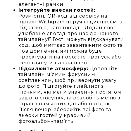
елегантні рамки.
Інтегруйте внески гостей:
Розмістіть QR-код від сервісу на
кшталт Wishgram поруч із дисплеєм із
підказкою, наприклад: “Додай своє
улюблене спогад про нас до нашого
таймлайну!” Гості можуть відсканувати
код, щоб миттєво завантажити фото та
повідомлення, які можна буде
проєктувати на порожне пропуск або
переглянути на планшеті.
Підсилюйте атмосферу:
Доповніть
таймлайн м’яким фокусним
освітленням, щоб привернути увагу
до фото. Підготуйте плейлист з
піснями, які мали значення протягом
вашого стосунку, та розробіть меню з
страв з пам’ятних дат або поїздок.
Після вечері збережіть всі фото та
внески гостей у красивий
фотоальбом-пам’ять.