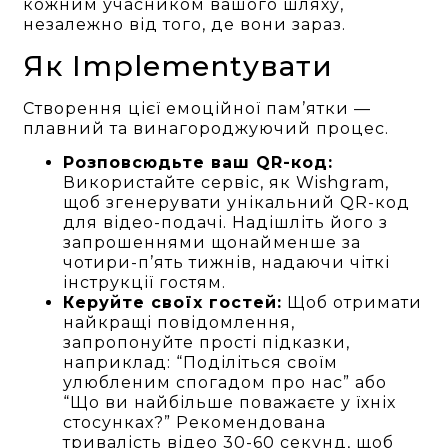
кожним учасником вашого шляху,
незалежно від того, де вони зараз.
Як Implementувати
Створення цієї емоційної пам’ятки —
плавний та винагороджуючий процес.
Розповсюдьте ваш QR-код:
Використайте сервіс, як Wishgram,
щоб згенерувати унікальний QR-код
для відео-подачі. Надішліть його з
запрошеннями щонайменше за
чотири-п’ять тижнів, надаючи чіткі
інструкції гостям.
Керуйте своїх гостей:
Щоб отримати
найкращі повідомлення,
запропонуйте прості підказки,
наприклад: “Поділіться своїм
улюбленим спогадом про нас” або
“Що ви найбільше поважаєте у їхніх
стосунках?” Рекомендована
тривалість відео 30-60 секунд, щоб