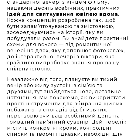
стандартної вечері з кінцем фільму,
надаючи десять всебічних, практичних
ідей для святкування ювілею вдома
.
Кожна концепція розроблена так, щоб
бути запам’ятовуваною та змістовною,
зосереджуючись на історії, яку ви
побудували разом. Ви знайдете практичні
схеми для всього — від романтичної
вечері на двох, яку доповнює фотоколаж,
до інтерактивної вечері з віктори, яка
грайливо випробовує знання про вашу
спільну історію.
Незалежно від того, плануєте ви тихий
вечір або живу зустріч із сім’єю та
друзями, тут знайдеться нове, детальне
натхнення. Ми покажемо, як використати
прості інструменти для збирання щирих
побажань та спогадів від близьких,
перетворюючи ваш особливий день на
тривалий пам’ятний сувенір. Цей перелік
містить конкретні кроки, контрольні
списки та творчі підказки, необхідні для