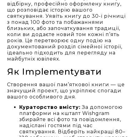
відбірну, професійно оформлену книгу,
що розповідає історію вашого
святкування. Уявіть книгу до 30-ї річниці
з понад 100 фото та побажаннями
близьких, або започаткування традиції,
коли ви додаєте новий том кожні п’ять
років. Це перетворює одну подію на
документований розділ сімейної історії,
ідеально підходить для перегляду на
майбутніх ювілеях.
Як Implementувати
Створення вашої пам’яткової книги — це
значущий проект, що укріплює спогади
вашого особливого дня.
Кураторство вмісту:
За допомогою
платформи на кшталт Wishgram
збирайте всі фото та повідомлення,
надіслані гостями під час
святкування. Відберіть найкращі 80–