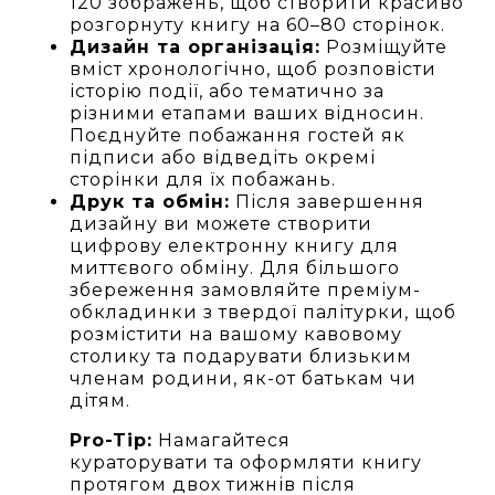
120 зображень, щоб створити красиво
розгорнуту книгу на 60–80 сторінок.
Дизайн та організація:
Розміщуйте
вміст хронологічно, щоб розповісти
історію події, або тематично за
різними етапами ваших відносин.
Поєднуйте побажання гостей як
підписи або відведіть окремі
сторінки для їх побажань.
Друк та обмін:
Після завершення
дизайну ви можете створити
цифрову електронну книгу для
миттєвого обміну. Для більшого
збереження замовляйте преміум-
обкладинки з твердої палітурки, щоб
розмістити на вашому кавовому
столику та подарувати близьким
членам родини, як-от батькам чи
дітям.
Pro-Tip:
Намагайтеся
кураторувати та оформляти книгу
протягом двох тижнів після