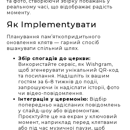
та фото, створюючи збірку побажань у
реальному часі, що відображає радість
моменту.
Як Implementувати
Планування пам’яткопридитьного
оновлення клятв — гарний спосіб
вшанувати спільний шлях.
Збір спогадів до церкви:
Використайте сервіс, як Wishgram,
щоб згенерувати унікальний QR-код
та посилання. Надішліть їх вашим
гостям за 6–8 тижнів до події,
запрошуючи їх надіслати історії, фото
чи відео-повідомлення.
Інтеграція у церемонію:
Відбір
попередньо надісланих повідомлень
у слайд-шоу або відеомонтаж.
Проєктуйте це на екран у ключовий
момент, наприклад перед клятвами
або під час музичної паузи, щоб