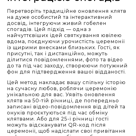
Перетворіть традиційне оновлення клятв
на дуже особистий та інтерактивний
досвід, інтегруючи живий гобелен
спогадів. Цей підхід — одна з
найчуттєвіших ідей святкування ювілею
вдома, поєднуючи урочистість церемонії
із щирими внесками близьких. Гості, як
присутні, так і дистанційно, можуть
ділитися повідомленнями, фото та відео
до та під час заходу, створюючи потужний
фон для підтвердження вашої відданості.
Цей метод накладає вашу спільну історію
на сучасну любов, роблячи церемонію
унікальною для вас. Уявіть оновлення
клятв на 50-тій річниці, де попередньо
записані відео-повідомлення від дітей та
онуків проєктуються під час обміну
клятвами. Або для 25-ї річниці гості
можуть відсканувати QR-код після
церемонії, щоб надіслати свої привітання