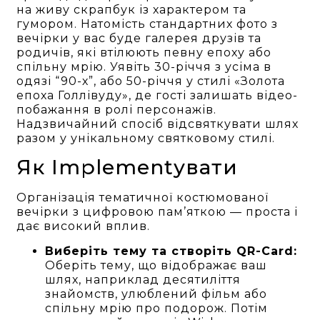
на живу скрапбук із характером та
гумором. Натомість стандартних фото з
вечірки у вас буде галерея друзів та
родичів, які втілюють певну епоху або
спільну мрію. Уявіть 30-річчя з усіма в
одязі “90-х”, або 50-річчя у стилі «Золота
епоха Голлівуду», де гості залишать відео-
побажання в ролі персонажів.
Надзвичайний спосіб відсвяткувати шлях
разом у унікальному святковому стилі.
Як Implementувати
Організація тематичної костюмованої
вечірки з цифровою пам’яткою — проста і
дає високий вплив.
Виберіть тему та створіть QR-Card:
Оберіть тему, що відображає ваш
шлях, наприклад десятиліття
знайомств, улюблений фільм або
спільну мрію про подорож. Потім