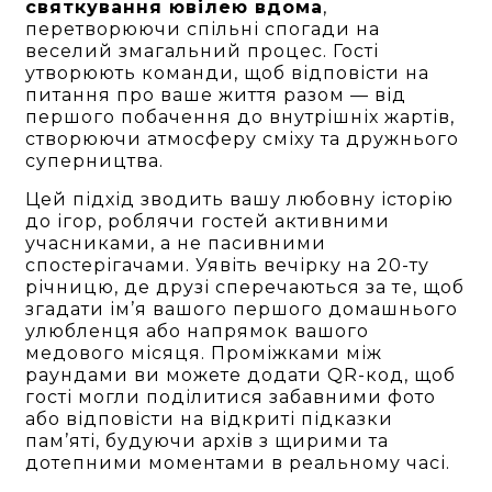
святкування ювілею вдома
,
перетворюючи спільні спогади на
веселий змагальний процес. Гості
утворюють команди, щоб відповісти на
питання про ваше життя разом — від
першого побачення до внутрішніх жартів,
створюючи атмосферу сміху та дружнього
суперництва.
Цей підхід зводить вашу любовну історію
до ігор, роблячи гостей активними
учасниками, а не пасивними
спостерігачами. Уявіть вечірку на 20-ту
річницю, де друзі сперечаються за те, щоб
згадати ім’я вашого першого домашнього
улюбленця або напрямок вашого
медового місяця. Проміжками між
раундами ви можете додати QR-код, щоб
гості могли поділитися забавними фото
або відповісти на відкриті підказки
пам’яті, будуючи архів з щирими та
дотепними моментами в реальному часі.