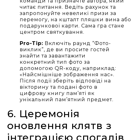
команди та призначте автора, який
читає питання. Ведіть рахунок та
запропонуйте невеликі призи за
перемогу, на кшталт пляшки вина або
подарункової карти. Сама гра стане
центром святкування.
Pro-Tip:
Включіть раунд “Фото-
виклик”, де ви просите гостей
знайти та завантажити
конкретний тип фото за
допомогою QR-коду, наприклад:
«Найсмішніше зображення нас».
Після події зберіть відповіді на
вікторину та подані фото в
цифрову книгу пам’яті як
унікальний пам’ятний предмет.
6. Церемонія
оновлення клятв з
інтеграцією спогадів