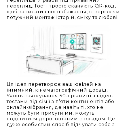
переглядати разом під приватний
перегляд. Гості просто сканують QR-код,
щоб записати свої побажання, створюючи
потужний монтаж історій, сміху та любові.
Ця ідея перетворює ваш ювілей на
інтимний, кінематографічний досвід.
Уявіть святкування 50-ї річниці з відео-
тостами від сім’ї з п’яти континентів або
онлайн-зібрання, де навіть ті, хто не
можуть бути присутніми, можуть
поділитися дорогоцінним спогадом. Це
дуже особистий спосіб відчувати себе з