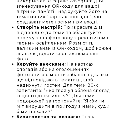
використайте сервіс Wishgram для
згенерування QR-коду для вашої
вітрини пам’яті і надрукуйте його на
тематичних “картках спогадів”, які
роздаватимете гостям при вході.
Створіть настрій:
Прикрасьте дім
відповідно до теми та облаштуйте
окрему зона-фото зону з реквізитом і
гарним освітленням. Розмістіть
великий знак із QR-кодом, щоб кожен
знав, як додати свої костюмовані
фото.
Керуйте внесками:
На картках
спогадів або на оголошеннях
фотозони розмістіть забавні підказки,
що відповідають тематиці, щоб
надихнути гостей. Для теми 80-х
запитайте: “Яка твоя улюблена спогад
із цього десятиліття?” Для теми
подорожей запропонуйте: “Якби ти
міг вирушити в пригоду з нами, куди
б ми поїхали?”
Кураторство та розвага:
Після