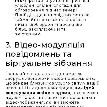
Pro-Tip:
Приготуйте дві-три ваші
улюблені спільні спогади для
обговорення під час вечері.
Підійдіть до відповідних фото на
таймлайні і розкажіть історію за
ними, щоб зробити досвід ще
більш захоплюючим та
змістовним.
3. Відео-модуляція
повідомлень та
віртуальне зібрання
Подолайте відстань за допомогою
зворушливої збірки відео-повідомлень,
що збирає близьких з усього світу у вашій
вітальні. Це одна з найсерцевіших
ідей
святкування ювілею вдома
, дозволяючи
друзям та родині записати персональні
відео-побажання, які ви зможете