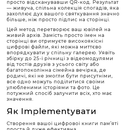
просто відсканувавши QR-код. Результат
— живуча, спільна колекція спогадів, яка
захоплює дух вашого святкування значно
більше, ніж просто підпис на сторінці.
Цей метод перетворює ваш ювілей на
живий архів. Замість просто імен на
сторінці ви отримуєте високоякісні
цифрові файли, які можна миттєво
впорядкувати у спільну галерею. Уявіть
збірку до 25-ї річниці з відеомодулями
від тостів друзів з усього світу або
багатопоколінна сімейна вечірка, де
родичі, які не змогли бути присутніми,
все одно можуть поділитися своїми
улюбленими історіями та фото. Це
потужний спосіб залучити всіх, хто має
значення.
Як Implementувати
Створення вашої цифрової книги пам’яті
проста й дуже ефективна.