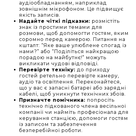
аудіообладнанням, наприклад
зовнішнім мікрофоном. Це підвищує
якість записів.
Надайте чіткі підказки:
розмістіть
знак із простими темами для
розмови, щоб допомогти гостям, яким
соромно перед камерою. Питання на
кшталт: “Яке ваше улюблене спогад із
нами?” або “Поділіться найкращою
порадою на майбутнє!” можуть
викликати чудові відповіді.
Перевірте техніку:
до приходу
гостей ретельно перевірте камеру,
аудіо та освітлення. Переконайтеся,
що у вас є запасні батареї або зарядні
кабелі, щоб уникнути технічних збоїв.
Призначте помічника:
попросіть
технічно підкованого члена весільної
компанії чи найміть професіонала для
керування станцією, допомоги гостям
із записом та забезпечення
безперебійної роботи.