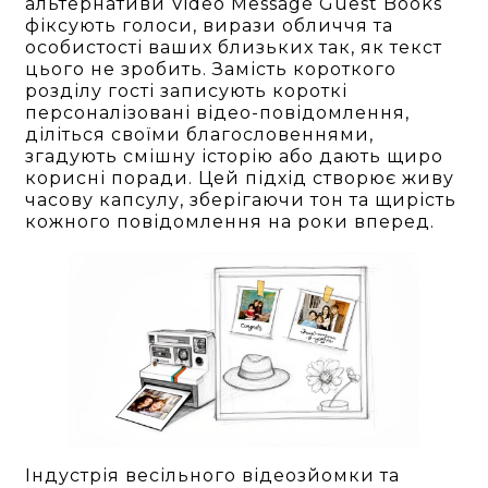
альтернативи Video Message Guest Books
фіксують голоси, вирази обличчя та
особистості ваших близьких так, як текст
цього не зробить. Замість короткого
розділу гості записують короткі
персоналізовані відео-повідомлення,
діліться своїми благословеннями,
згадують смішну історію або дають щиро
корисні поради. Цей підхід створює живу
часову капсулу, зберігаючи тон та щирість
кожного повідомлення на роки вперед.
Індустрія весільного відеозйомки та