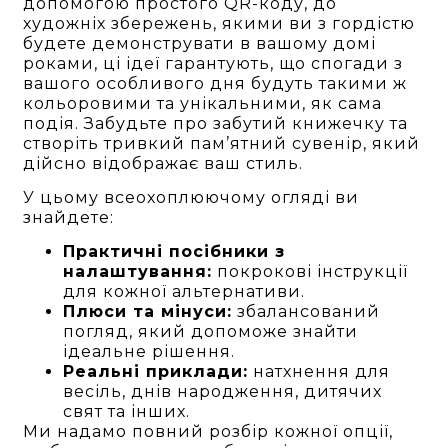
допомогою простого QR-коду, до
художніх збережень, якими ви з гордістю
будете демонструвати в вашому домі
роками, ці ідеї гарантують, що спогади з
вашого особливого дня будуть такими ж
кольоровими та унікальними, як сама
подія. Забудьте про забутий книжечку та
створіть тривкий пам’ятний сувенір, який
дійсно відображає ваш стиль.
У цьому всеохоплюючому огляді ви
знайдете:
Практичні посібники з
налаштування:
покрокові інструкції
для кожної альтернативи.
Плюси та мінуси:
збалансований
погляд, який допоможе знайти
ідеальне рішення.
Реальні приклади:
натхнення для
весіль, днів народження, дитячих
свят та інших.
Ми надамо повний розбір кожної опції,