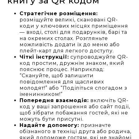
книгу за QR кодом
Стратегічне розміщення:
розміщуйте великі, скановані QR-
коди у ключових місцях приміщення
— вході, столі для подарунків, барі та
на окремих столах. Розгляньте
можливість додати їх до меню або
плейт-карт для легкого доступу.
Чіткі інструкції:
супроводжуйте QR-
код простим, дружнім знаком, який
пояснює процес. Наприклад:
“Скануйте, щоб залишити
повідомлення для щасливих
молодят!” або “Поділіться спогадом з
іменинником!”
Попередня взаємодія:
включіть QR-
код у ваші запрошення або сайт події,
щоб зібрати побажання гостей, які не
можуть бути присутні.
Надайте допомогу:
призначте
обізнаного в техніці друга або родича,
який допоможе гостям, які не знайомі