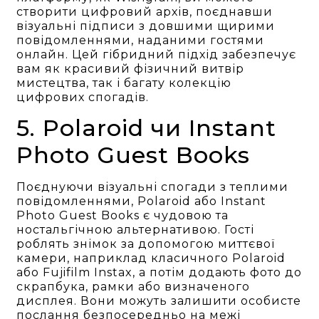
створити цифровий архів, поєднавши
візуальні підписи з довшими щирими
повідомленнями, наданими гостями
онлайн. Цей гібридний підхід забезпечує
вам як красивий фізичний витвір
мистецтва, так і багату колекцію
цифрових спогадів.
5. Polaroid чи Instant
Photo Guest Books
Поєднуючи візуальні спогади з теплими
повідомленнями, Polaroid або Instant
Photo Guest Books є чудовою та
ностальгічною альтернативою. Гості
роблять знімок за допомогою миттєвої
камери, наприклад класичного Polaroid
або Fujifilm Instax, а потім додають фото до
скрапбукa, рамки або визначеного
дисплея. Вони можуть залишити особисте
послання безпосередньо на межі