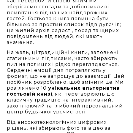
час переробити спосіб, яким ми
зберігаємо спогади та доброзичливі
привітання від наших найдорожчих
гостей. Гостьова книга повинна бути
більшою за простий список відвідувачів;
це живий архів радості, порад та щирих
повідомлень від людей, які мають
значення.
На жаль, ці традиційні книги, заповнені
статичними підписами, часто збирають
пил на полицях і рідко переглядаються.
Сердечні емоції дня потрапляють у
формат, що не запрошує до взаємодії. Цей
посібник розроблено, щоб змінити це. Ми
розглянемо 10
унікальних альтернатив
гостьовій книзі
, які перетворюють цю
класичну традицію на інтерактивний,
захоплюючий та глибокий персональний
центр будь-якої урочистості.
Від високотехнологічних цифрових
рішень, які збирають фото та відео за