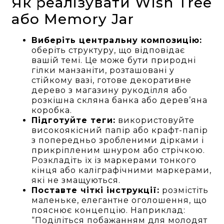
Як реалізувати Wish Tree
або Memory Jar
Виберіть центральну композицію:
оберіть структуру, що відповідає
вашій темі. Це може бути природні
гілки манзаніти, розташовані у
стійкому вазі, готове декоративне
дерево з магазину рукоділля або
розкішна скляна банка або дерев’яна
коробка.
Підготуйте теги:
використовуйте
високоякісний папір або крафт-папір
з попередньо зробленими дірками і
прикріпленим шнуром або стрічкою.
Розкладіть їх із маркерами тонкого
кінця або каліграфічними маркерами,
які не змащуються.
Поставте чіткі інструкції:
розмістіть
маленьке, елегантне оголошення, що
пояснює концепцію. Наприклад:
“Поділіться побажанням для молодят