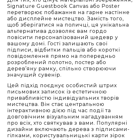
Signature Guestbook Canvas або Poster
перетворює побажання на гарне настінне
або дисплейне мистецтво. Замість того,
щоб зберігатися на поличці, ця унікальна
альтернатива дозволяє вам гордо
повісити персоналізований шедевр у
вашому домі. Гості залишають свої
підписи, відбитки пальців або короткі
повідомлення прямо на попередньо
розроблений полотно, постер або
дерев’яну рамку, спільно створюючи
значущий сувенір.
Цей підхід поєднує особистий штрих
письмових записок із естетичною
привабливістю індивідуальних творів
мистецтва. Він стає центральною
інтерактивною дією під час події та
довговічним візуальним нагадуванням
про всіх, хто святкував з вами. Популярні
дизайни включають дерева з підписами-
гілками, користувальницькі карти зірок