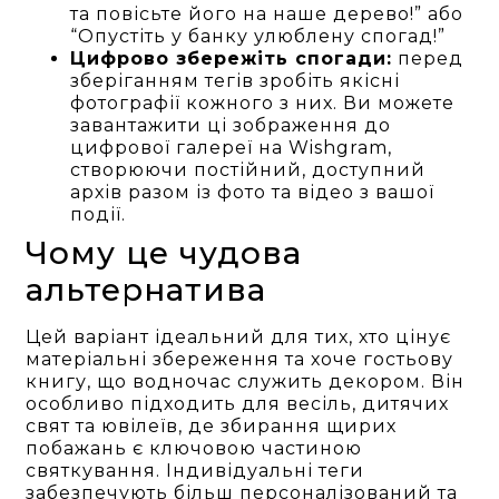
та повісьте його на наше дерево!” або
“Опустіть у банку улюблену спогад!”
Цифрово збережіть спогади:
перед
зберіганням тегів зробіть якісні
фотографії кожного з них. Ви можете
завантажити ці зображення до
цифрової галереї на Wishgram,
створюючи постійний, доступний
архів разом із фото та відео з вашої
події.
Чому це чудова
альтернатива
Цей варіант ідеальний для тих, хто цінує
матеріальні збереження та хоче гостьову
книгу, що водночас служить декором. Він
особливо підходить для весіль, дитячих
свят та ювілеїв, де збирання щирих
побажань є ключовою частиною
святкування. Індивідуальні теги
забезпечують більш персоналізований та