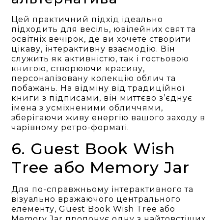
Цей практичний підхід ідеально
підходить для весіль, ювілейних свят та
освітніх вечірок, де ви хочете створити
цікаву, інтерактивну взаємодію. Він
служить як активністю, так і гостьовою
книгою, створюючи красиву,
персоналізовану колекцію облич та
побажань. На відміну від традиційної
книги з підписами, він миттєво з’єднує
імена з усміхненими обличчями,
зберігаючи живу енергію вашого заходу в
чарівному ретро-форматі.
6. Guest Book Wish
Tree або Memory Jar
Для по-справжньому інтерактивного та
візуально вражаючого центрального
елементу, Guest Book Wish Tree або
Memory Jar пропонує одну з найтовстіших