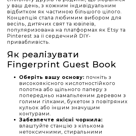
у ваш день, з кожним індивідуальним
відбитком як частиною більшого цілого.
Концепція стала любимим вибором для
весіль, дитячих свят та ювілеїв,
популяризована на платформах як Etsy та
Pinterest за її сердечний DIY-
привабливість.
Як реалізувати
Fingerprint Guest Book
Оберіть вашу основу:
почніть з
високоякісного кислотностійкого
полотна або щільного паперу з
попередньо намальленим деревом з
голими гілками, букетом з повітряних
кульок або іншим значущим
контурами.
Забезпечте якісні чорнила:
влаштуйте станцію з кількома
нетоксичними, стиральними