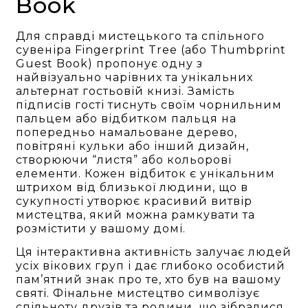
Book
Для справді мистецького та спільного
сувеніра Fingerprint Tree (або Thumbprint
Guest Book) пропонує одну з
найвізуально чарівних та унікальних
альтернат гостьовій книзі. Замість
підписів гості тиснуть своїм чорнильним
пальцем або відбитком пальця на
попередньо намальоване дерево,
повітряні кульки або інший дизайн,
створюючи “листя” або кольорові
елементи. Кожен відбиток є унікальним
штрихом від близької людини, що в
сукупності утворює красивий витвір
мистецтва, який можна рамкувати та
розмістити у вашому домі.
Ця інтерактивна активність залучає людей
усіх вікових груп і дає глибоко особистий
пам’ятний знак про те, хто був на вашому
святі. Фінальне мистецтво символізує
спільноту друзів та родини, що зібралися