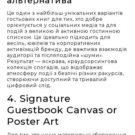
альтернатива
Це один з найбільш унікальних варіантів
гостьових книг для тих, хто добре
орієнтується у соціальних медіа та для
подій з великою й активною гостинною
списком. Це ідеально підходить для
весіль, ювілеїв та корпоративних
активізацій бренду, де важлива взаємодія
аудиторії та післяподійна «шуми».
Результат — яскрава, краудсорсингова
колекція спогадів, що відображає
атмосферу події з безлічі різних ракурсів,
створюючи доступний та тривалий
цифровий слід.
4. Signature
Guestbook Canvas or
Poster Art
Для тих, хто цінує матеріальні збереження,