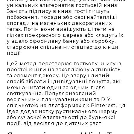
унікальних альтернатив гостьовій книзі.
Замість підпису в книзі гості пишуть
побажання, поради або свої найтепліші
спогади на маленьких декоративних
тегах. Потім вони вивішують ці теги на
гілках прекрасного дерева або кладуть їх
у вдало оформлену банку або коробку,
створюючи спільне мистецтво до кінця
події.
Цей метод перетворює гостьову книгу із
простої книги на захоплюючу активність
та елемент декору. Це зворушливий
спосіб зібрати індивідуальні почуття, які
можна читати один за одним після
святкування. Популяризований
весільними планувальниками та DIY-
спільнотою на платформах як Pinterest, ця
ідея додає нотку рустикального шарму
або сучасної елегантності до будь-якої
події, від весілля до дитячих свят.