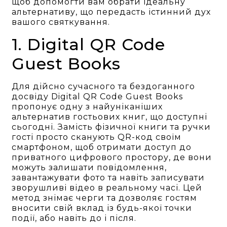
щоб допомогти вам обрати ідеальну
альтернативу, що передасть істинний дух
вашого святкування.
1. Digital QR Code
Guest Books
Для дійсно сучасного та бездоганного
досвіду Digital QR Code Guest Books
пропонує одну з найуніканіших
альтернатив гостьових книг, що доступні
сьогодні. Замість фізичної книги та ручки
гості просто сканують QR-код своїм
смартфоном, щоб отримати доступ до
приватного цифрового простору, де вони
можуть залишати повідомлення,
завантажувати фото та навіть записувати
зворушливі відео в реальному часі. Цей
метод знімає черги та дозволяє гостям
вносити свій вклад із будь-якої точки
події, або навіть до і після.