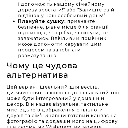
і допоможіть нашому сімейному
дереву зростати!” або “Залиште свій
відтінок у наш особливий день!”
Плануйте сушку:
призначте
безпечне, рівне місце біля станції
підписів, де твір буде сохнути, не
заважатись. Ввічливий помічник
може допомогти керувати цим
процесом та запобігати
розмазуванню.
Чому це чудова
альтернатива
Цей варіант ідеальний для весіль,
дитячих свят та ювілеїв, де фінальний твір
може бути інтегрований у домашній
декор. Він надає візуальне, тактильне
мистецьке відображення спільноти
друзів та сім’ї. Знявши готовий канвас на
фотографію та додавши його на цифрову
платформу, як Wishgram, ви можете