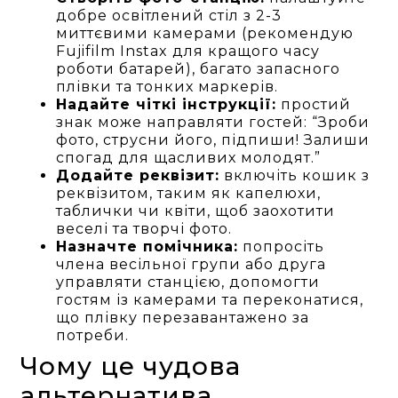
добре освітлений стіл з 2-3
миттєвими камерами (рекомендую
Fujifilm Instax для кращого часу
роботи батарей), багато запасного
плівки та тонких маркерів.
Надайте чіткі інструкції:
простий
знак може направляти гостей: “Зроби
фото, струсни його, підпиши! Залиши
спогад для щасливих молодят.”
Додайте реквізит:
включіть кошик з
реквізитом, таким як капелюхи,
таблички чи квіти, щоб заохотити
веселі та творчі фото.
Назначте помічника:
попросіть
члена весільної групи або друга
управляти станцією, допомогти
гостям із камерами та переконатися,
що плівку перезавантажено за
потреби.
Чому це чудова
альтернатива