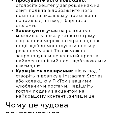
Просувайте його повсюдно:
оголосіть хештег у запрошеннях, на
сайті події та відображайте його
помітно на вказівках у приміщенні,
наприклад на вході, барі та за
столами.
Заохочуйте участь:
розгляньте
можливість показу живого стріму
соціальних мереж на екрані під час
події, щоб демонструвати пости у
реальному часі. Також можна
запропонувати невеликий приз за
найкреативніший пост, щоб заохотити
взаємодію.
Курація та поширення:
після події
створіть підсвітку в Instagram Stories
або колекцію у TikTok з вашими
улюбленими постами. Надішліть
гостям подяку з акцентом на
найкращому контенті, знявши це.
Чому це чудова