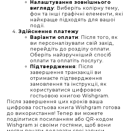
Налаштування зовнішнього
вигляду
: Виберіть колірну тему,
фон та інші графічні елементи, які
найкраще підходять для вашої
події.
Здійснення платежу
Варіанти оплати
: Після того, як
ви персоналізували свій захід,
перейдіть до розділу оплати.
Оберіть найзручніший спосіб
оплати та оплатіть послугу.
Підтвердження
: Після
завершення транзакції ви
отримаєте підтвердження
замовлення та інструкції, як
користуватися цифровою
гостьовою книгою Wishgram.
Після завершення цих кроків ваша
цифрова гостьова книга Wishgram готова
до використання! Тепер ви можете
поділитися посиланням або QR-кодом
Wishgram зі своїми гостями, щоб вони
могли почати додавати свої записи.