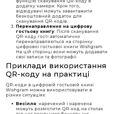
функцію сканування QR-коду в
додатку камери. Крім того,
відвідувачі можуть завантажити
безкоштовний додаток для
сканування QR-кодів.
Перенаправлення на цифрову
гостьову книгу
: Після сканування
QR-коду гості автоматично
перенаправляються на сторінку
цифрової гостьової книги Wishgram.
На цій сторінці вони можуть додавати
свої записи та фотографії.
Приклади використання
QR-коду на практиці
QR-коди в цифровій гостьовій книзі
Wishgram можна використовувати в
різних ситуаціях:
Весілля
: наречений і наречена
можуть розмістити QR-код на столах
під час весільного банкету, що