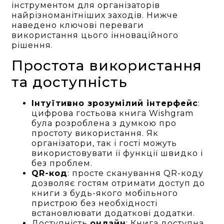
інструментом для організаторів
найрізноманітніших заходів. Нижче
наведено ключові переваги
використання цього інноваційного
рішення.
Простота використання
та доступність
Інтуїтивно зрозумілий інтерфейс
:
цифрова гостьова книга Wishgram
була розроблена з думкою про
простоту використання. Як
організатори, так і гості можуть
використовувати її функції швидко і
без проблем.
QR-код
: просте сканування QR-коду
дозволяє гостям отримати доступ до
книги з будь-якого мобільного
пристрою без необхідності
встановлювати додаткові додатки.
Доступність
онлайн
: Книга доступна