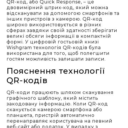
QR-код, або Quick Response, – це
двовимірний штрих-код, який можна
відсканувати за допомогою смартфонів та
інших пристроїв з камерою. QR-код
широко використовується в різних
сферах завдяки своїй здатності зберігати
великі обсяги інформації в компактній
формі. У цифровій гостьовій книзі
Wishgram технологія QR-кодів була
використана для того, щоб полегшити
гостям можливість залишати записи.
Пояснення технології
QR-кодів
QR-коди працюють шляхом сканування
графічного шаблону, який містить
закодовану інформацію. Коли QR-код
сканується камерою смартфона або
планшета, пристрій автоматично
перенаправляє користувача на певний
веб-сайт або додаток. У випадку з