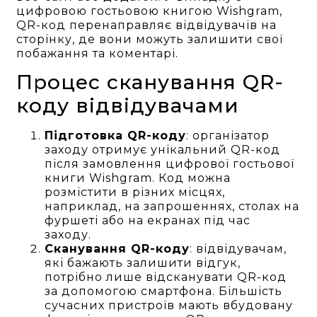
цифровою гостьовою книгою Wishgram,
QR-код перенаправляє відвідувачів на
сторінку, де вони можуть залишити свої
побажання та коментарі.
Процес сканування QR-
коду відвідувачами
Підготовка QR-коду
: організатор
заходу отримує унікальний QR-код
після замовлення цифрової гостьової
книги Wishgram. Код можна
розмістити в різних місцях,
наприклад, на запрошеннях, столах на
фуршеті або на екранах під час
заходу.
Сканування QR-коду
: відвідувачам,
які бажають залишити відгук,
потрібно лише відсканувати QR-код
за допомогою смартфона. Більшість
сучасних пристроїв мають вбудовану