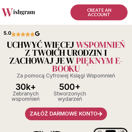
CREATE AN
ACCOUNT
5.0
UCHWYĆ WIĘCEJ
WSPOMNIEŃ
Z TWOICH URODZIN I
ZACHOWAJ JE W
PIĘKNYM
E-
BOOKU
Za pomocą Cyfrowej Księgi Wspomnień
30k+
500+
Zebranych
Stworzonych
wspomnień
wydarzeń
ZAŁÓŻ DARMOWE KONTO