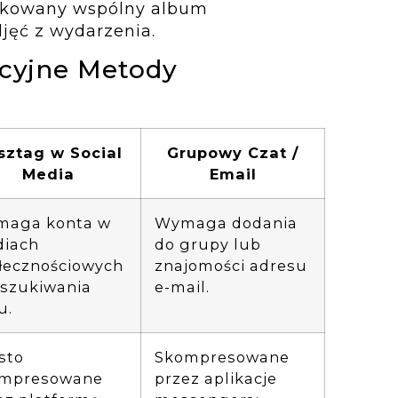
dykowany wspólny album
jęć z wydarzenia.
cyjne Metody
sztag w Social
Grupowy Czat /
Media
Email
aga konta w
Wymaga dodania
iach
do grupy lub
łecznościowych
znajomości adresu
yszukiwania
e-mail.
u.
sto
Skompresowane
ompresowane
przez aplikacje