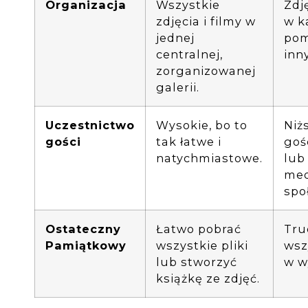
Organizacja
Wszystkie
Zdj
zdjęcia i filmy w
w k
jednej
pom
centralnej,
inn
zorganizowanej
galerii.
Uczestnictwo
Wysokie, bo to
Niż
gości
tak łatwe i
goś
natychmiastowe.
lub
me
spo
Ostateczny
Łatwo pobrać
Tru
Pamiątkowy
wszystkie pliki
wsz
lub stworzyć
w w
książkę ze zdjęć.