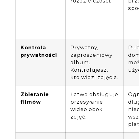
rozdzielczości.
prz
spo
Kontrola
Prywatny,
Pub
prywatności
zaproszeniowy
dom
album.
moż
Kontrolujesz,
uży
kto widzi zdjęcia.
Zbieranie
Łatwo obsługuje
Ogr
filmów
przesyłanie
dłu
wideo obok
nie
zdjęć.
wsz
pla