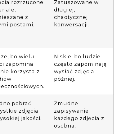
ęcia rozrzucone
Zatuszowane w
anale,
długiej,
ieszane z
chaotycznej
ymi postami.
konwersacji.
sze, bo wielu
Niskie, bo ludzie
ci zapomina
często zapominają
 nie korzysta z
wysłać zdjęcia
diów
później.
łecznościowych.
dno pobrać
Żmudne
ystkie zdjęcia
zapisywanie
ysokiej jakości.
każdego zdjęcia z
osobna.