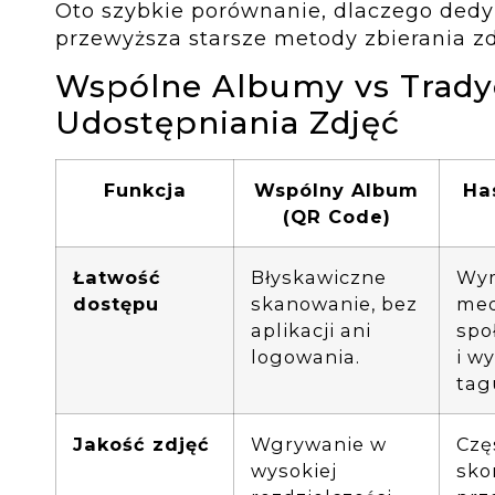
Oto szybkie porównanie, dlaczego de
przewyższa starsze metody zbierania zd
Wspólne Albumy vs Trady
Udostępniania Zdjęć
Funkcja
Wspólny Album
Ha
(QR Code)
Łatwość
Błyskawiczne
Wym
dostępu
skanowanie, bez
med
aplikacji ani
spo
logowania.
i w
tag
Jakość zdjęć
Wgrywanie w
Czę
wysokiej
sk