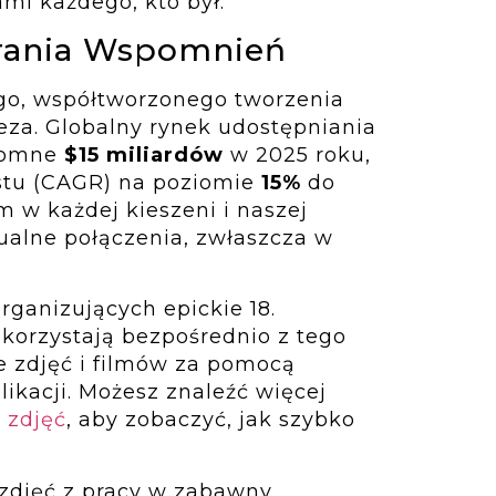
mi każdego, kto był.
rania Wspomnień
go, współtworzonego tworzenia
eza. Globalny rynek udostępniania
gromne
$15 miliardów
w 2025 roku,
tu (CAGR) na poziomie
15%
do
 w każdej kieszeni i naszej
ualne połączenia, zwłaszcza w
rganizujących epickie 18.
korzystają bezpośrednio z tego
 zdjęć i filmów za pomocą
ikacji. Możesz znaleźć więcej
 zdjęć
, aby zobaczyć, jak szybko
zdjęć z pracy w zabawny,