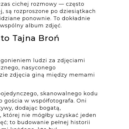
odczas cichej rozmowy — często
ej, są rozproszone po dziesiątkach
widziane ponownie. To dokładnie
 wspólny album zdjęć.
to Tajna Broń
 gonieniem ludzi za zdjęciami
cznego, nasyconego
zie zdjęcia giną między memami
pojedynczego, skanowalnego kodu
 gościa w współfotografa. Oni
ywy, dodając bogatą,
, której nie mógłby uzyskać jeden
jęć; to budowanie pełnej historii