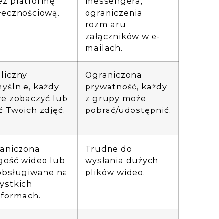
ez platformę
messengera;
łecznościową.
ograniczenia
rozmiaru
załączników w e-
mailach.
liczny
Ograniczona
yślnie, każdy
prywatność, każdy
e zobaczyć lub
z grupy może
ć Twoich zdjęć.
pobrać/udostępnić.
aniczona
Trudne do
gość wideo lub
wysłania dużych
obsługiwane na
plików wideo.
ystkich
tformach.