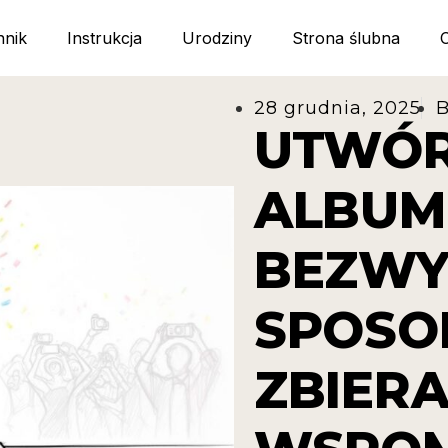
nnik
Instrukcja
Urodziny
Strona ślubna
28 grudnia, 2025
B
UTWÓR
ALBUM
BEZWY
SPOSO
ZBIERA