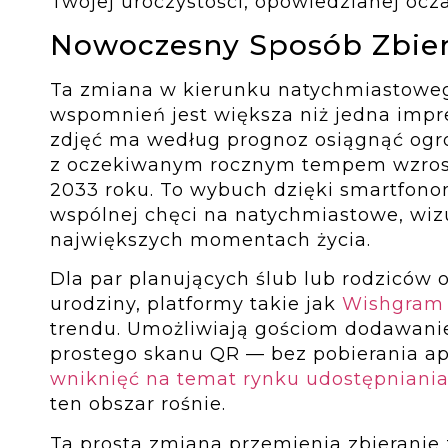
Twojej uroczystości, opowiedzianej ocza
Nowoczesny Sposób Zbie
Ta zmiana w kierunku natychmiastowe
wspomnień jest większa niż jedna impr
zdjęć ma według prognoz osiągnąć o
z oczekiwanym rocznym tempem wzros
2033 roku. To wybuch dzięki smartfonom
wspólnej chęci na natychmiastowe, wiz
największych momentach życia.
Dla par planujących ślub lub rodziców o
urodziny, platformy takie jak
Wishgram
trendu. Umożliwiają gościom dodawanie
prostego skanu QR — bez pobierania apl
wniknięć na temat rynku udostępniania
ten obszar rośnie.
Ta prosta zmiana przemienia zbieranie 