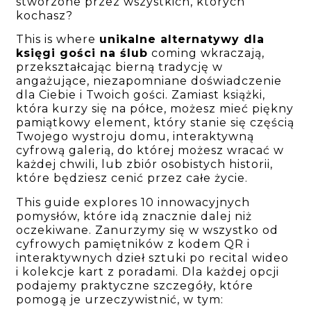
stworzone przez wszystkich, których
kochasz?
This is where
unikalne alternatywy dla
księgi gości na ślub
coming wkraczają,
przekształcając bierną tradycję w
angażujące, niezapomniane doświadczenie
dla Ciebie i Twoich gości. Zamiast książki,
która kurzy się na półce, możesz mieć piękny
pamiątkowy element, który stanie się częścią
Twojego wystroju domu, interaktywną
cyfrową galerią, do której możesz wracać w
każdej chwili, lub zbiór osobistych historii,
które będziesz cenić przez całe życie.
This guide explores 10 innowacyjnych
pomysłów, które idą znacznie dalej niż
oczekiwane. Zanurzymy się w wszystko od
cyfrowych pamiętników z kodem QR i
interaktywnych dzieł sztuki po recital wideo
i kolekcje kart z poradami. Dla każdej opcji
podajemy praktyczne szczegóły, które
pomogą je urzeczywistnić, w tym: