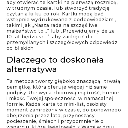
aby otwierać te kartki na pierwszą rocznicę,
w trudnym czasie, lub stworzyć tradycję
czytania kilku co rok. Kartki mogą być
wstępnie wydrukowane z podpowiedziami,
takimi jak „Nasza rada na szczęśliwe
małżeństwo to…” lub „Przewidujemy, że za
10 lat będziesz…”, aby zachęcić do
przemyślanych i szczegółowych odpowiedzi
od bliskich.
Dlaczego to doskonała
alternatywa
Ta metoda tworzy głęboko znaczącą i trwałą
pamiątkę, która oferuje więcej niż same
podpisy. Uchwyca zbiorową mądrość, humor
i miłość Twojej społeczności w namacalnej
formie. Każda karta to mini-list, osobisty
moment zamrożony w czasie, do ponownego
obejrzenia przez lata, przynoszący
pocieszenie, śmiech i przypomnienie o
wsparciu, które świętowało z Wami w dniu