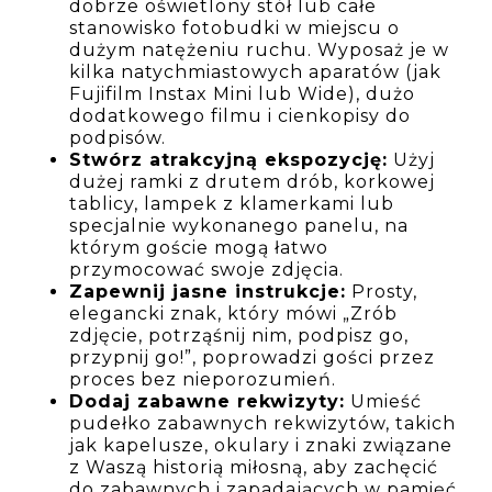
dobrze oświetlony stół lub całe
stanowisko fotobudki w miejscu o
dużym natężeniu ruchu. Wyposaż je w
kilka natychmiastowych aparatów (jak
Fujifilm Instax Mini lub Wide), dużo
dodatkowego filmu i cienkopisy do
podpisów.
Stwórz atrakcyjną ekspozycję:
Użyj
dużej ramki z drutem drób, korkowej
tablicy, lampek z klamerkami lub
specjalnie wykonanego panelu, na
którym goście mogą łatwo
przymocować swoje zdjęcia.
Zapewnij jasne instrukcje:
Prosty,
elegancki znak, który mówi „Zrób
zdjęcie, potrząśnij nim, podpisz go,
przypnij go!”, poprowadzi gości przez
proces bez nieporozumień.
Dodaj zabawne rekwizyty:
Umieść
pudełko zabawnych rekwizytów, takich
jak kapelusze, okulary i znaki związane
z Waszą historią miłosną, aby zachęcić
do zabawnych i zapadających w pamięć