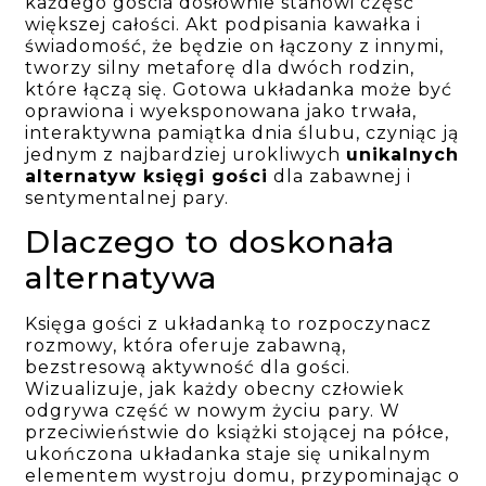
każdego gościa dosłownie stanowi część
większej całości. Akt podpisania kawałka i
świadomość, że będzie on łączony z innymi,
tworzy silny metaforę dla dwóch rodzin,
które łączą się. Gotowa układanka może być
oprawiona i wyeksponowana jako trwała,
interaktywna pamiątka dnia ślubu, czyniąc ją
jednym z najbardziej urokliwych
unikalnych
alternatyw księgi gości
dla zabawnej i
sentymentalnej pary.
Dlaczego to doskonała
alternatywa
Księga gości z układanką to rozpoczynacz
rozmowy, która oferuje zabawną,
bezstresową aktywność dla gości.
Wizualizuje, jak każdy obecny człowiek
odgrywa część w nowym życiu pary. W
przeciwieństwie do książki stojącej na półce,
ukończona układanka staje się unikalnym
elementem wystroju domu, przypominając o