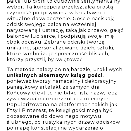
palca lub dłoni to cudownie sentymentalny
wybór. Ta koncepcja przekształca prostą
czynność podpisywania w kreatywne i
wizualne doświadczenie. Goście naciskają
odcisk swojego palca na wcześniej
narysowaną ilustrację, taką jak drzewo, gałąź
balonów lub serce, i podpisują swoje imię
obok odcisku. Zebrane odciski tworzą
unikalne, spersonalizowane dzieło sztuki,
które symbolizuje społeczność bliskich,
którzy przyszli, by świętować.
Ta metoda należy do najbardziej urokliwych
unikalnych alternatyw ksiąg gości
,
ponieważ tworzy namacalny i dekoracyjny
pamiątkowy artefakt ze samych dni.
Końcowy efekt to nie tylko lista nazw, lecz
żywa wizualna reprezentacja obecnych.
Popularizowana na platformach takich jak
Etsy i Pinterest, te księgi gości mogą być
dopasowane do dowolnego motywu
ślubnego, od rustykalnych drzew odcisków
po mapę konstelacji na wydarzenie o