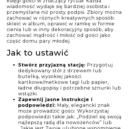
księgi gości w znaczący rytuał. Każda
wiadomość wydaje się bardziej osobista i
przemyślana niż prosty podpis. Zbiory można
zachować w różnych kreatywnych sposób:
skleić w album, oprawić w ramkę w formie
cienia lub w inny dekoracyjny sposób, aby
zachować mądrość i miłość od gości jako
część domu pary młodej.
Jak to ustawić
Stwórz przyjazną stację:
Przygotuj
dedykowany stół z drzewem lub
butelką, wysokiej jakości
kartkowe/metkowe tagi lub papier,
ładne długopisy i potrzebne sznurki lub
wstążki.
Zapewnij jasne instrukcje i
podpowiedzi:
Mały, elegancki znak
może prowadzić gości. Wykorzystaj
podpowiedzi takie jak: „Podziel się swoją
najlepszą radą dla nowożeńców” lub
„Jakie jest Twoje ulubione wspomnienie