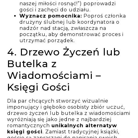
naszej miłości rosnąć!”) poprowadzi
gości i zachęci do udziału.
Wyznacz pomocnika:
Poproś członka
drużyny ślubnej lub koordynatora o
nadzór nad stacją, zwłaszcza na
początku, aby demonstrować proces i
utrzymać porządek.
4. Drzewo Życzeń lub
Butelka z
Wiadomościami –
Księgi Gości
Dla par chcących stworzyć wizualnie
imponujący i głęboko osobisty zbiór uczuć,
drzewo życzeń lub butelka z wiadomościami
wyróżniają się jako jedne z najbardziej
romantycznych
unikalnych alternatyw
księgi gości
. Zamiast tradycyjnej książki,
goście są zapraszani do napisania swoich