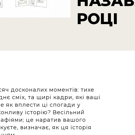
НАЗАВ
РОЦІ
сяч досконалих моментів: тихе
нє сміх, та щирі кадри, які ваші
ле як вплести ці спогади у
конливу історію? Весільний
рафіями; це наратив вашого
куєте, визначає, як ця історія
нням.