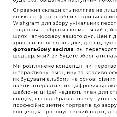
Справжня складність полягає не лише
кількості фото, особливо при викори
Wishgram для збору унікальних персп
завдання — обрати формат, який дійс
шлях і атмосферу вашого дня. Цей гід
хронологічної розкладки, досліджуюч
фотоальбому весілля
, які перетворя
шедевр, який ви будете зберігати на
Ми розглянемо концепції, які перетв
інтерактивну, емоційну та красиво оф
як будувати альбоми на основі різних 
навіть інтерактивних цифрових враже
шаблони; ці ідеї надають план для с
спадку, що відображає повну сутність
професійно знятих портретів до звор
концепція пропонує свіжий підхід до 