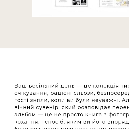
Ваш весільний день — це колекція ти
очікування, радісні сльози, безпосеред
гості зняли, коли ви були неуважні. А
вічний сувенір, який розповідає пере
альбом — це не просто книга з фотог
кохання, і спосіб, яким ви його впоряд
буде розповідатися наступним поколі