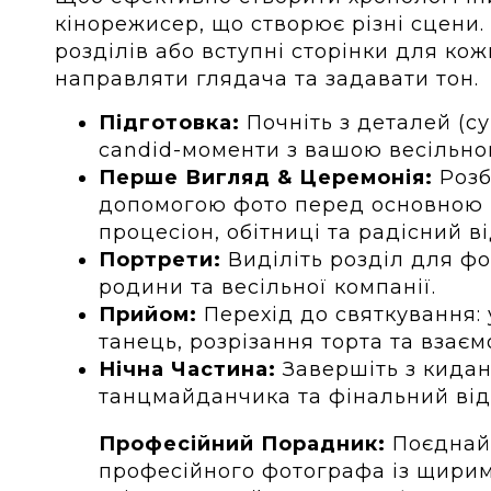
кінорежисер, що створює різні сцени. 
розділів або вступні сторінки для ко
направляти глядача та задавати тон.
Підготовка:
Почніть з деталей (су
candid-моменти з вашою весільно
Перше Вигляд & Церемонія:
Розб
допомогою фото перед основною п
процесіон, обітниці та радісний ві
Портрети:
Виділіть розділ для ф
родини та весільної компанії.
Прийом:
Перехід до святкування: 
танець, розрізання торта та взаємо
Нічна Частина:
Завершіть з кидан
танцмайданчика та фінальний від
Професійний Порадник:
Поєднайт
професійного фотографа із щирими