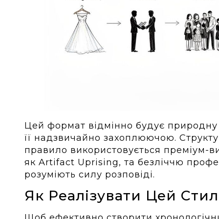
Цей формат відмінно будує природну 
її надзвичайно захоплюючою. Структур
правило використовується преміум-в
як Artifact Uprising, та безліччю проф
розуміють силу розповіді.
Як Реалізувати Цей Сти
Щоб ефективно створити хронологічн