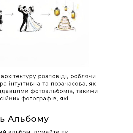
архітектуру розповіді, роблячи
а інтуїтивна та позачасова, як
идавцями фотоальбомів, такими
есійних фотографів, які
ль Альбому
ий альбом, думайте як