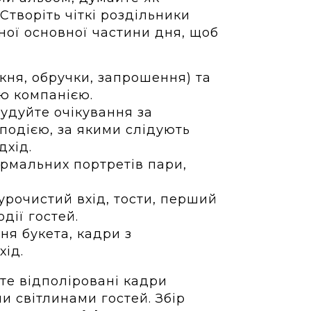
Створіть чіткі роздільники
жної основної частини дня, щоб
кня, обручки, запрошення) та
ю компанією.
удуйте очікування за
одією, за якими слідують
дхід.
ормальних портретів пари,
урочистий вхід, тости, перший
дії гостей.
ня букета, кадри з
хід.
е відполіровані кадри
 світлинами гостей. Збір