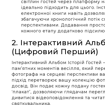
світлин гостей через платформу 
ідеально підходить для цього. Ін
електронної книги навіть дозволя
збагачуючи хронологічний потік 
перспективами. Додавання просто
кожного етапу додатково підсилю
2. Інтерактивний Альб
(Цифровий Перший)
Інтерактивний Альбом Історій Гостей 
пам’ятних моментів весілля, який пер
фотографа на серцеві перспективи в
підхід перетворює вашу колекцію фот
досвід. Він подає кожну подану гостем
‘плакат’, дозволяючи глядачам перег
дивитися відеоповідомлення та читат
святкувальника.