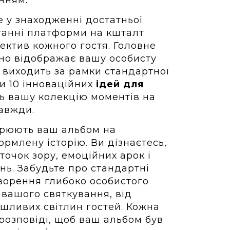
 у знаходженні достатньої
станні платформи на кшталт
ектив кожного гостя. Головне
но відображає вашу особисту
 виходить за рамки стандартної
и 10 інноваційних
ідей для
ть вашу колекцію моментів на
завжди.
орюють ваш альбом на
ормлену історію. Ви дізнаєтесь,
точок зору, емоційних арок і
нь. Забудьте про стандартні
творення глибоко особистого
 вашого святкування, від
ушливих світлин гостей. Кожна
розповіді, щоб ваш альбом був