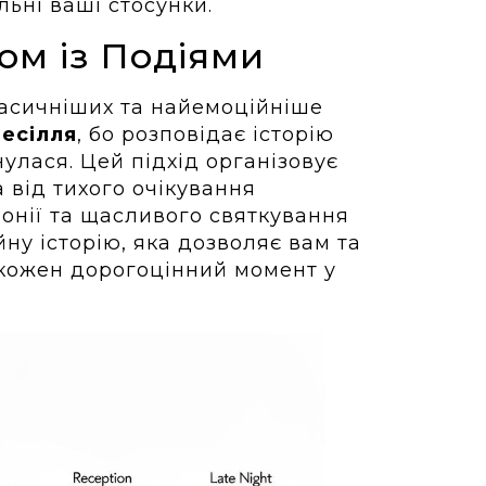
льні ваші стосунки.
ом із Подіями
ласичніших та найемоційніше
весілля
, бо розповідає історію
нулася. Цей підхід організовує
 від тихого очікування
монії та щасливого святкування
йну історію, яка дозволяє вам та
кожен дорогоцінний момент у