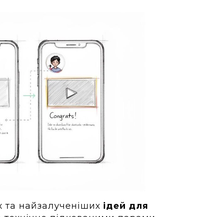
х та найзалученіших
ідей для