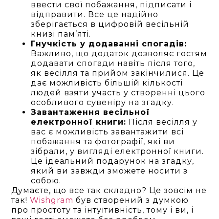
ввести свої побажання, підписати і
відправити. Все це надійно
зберігається в цифровій весільній
книзі пам’яті.
Гнучкість у додаванні спогадів:
Важливо, що додаток дозволяє гостям
додавати спогади навіть після того,
як весілля та прийом закінчилися. Це
дає можливість більшій кількості
людей взяти участь у створенні цього
особливого сувеніру на згадку.
Завантаження весільної
електронної книги:
Після весілля у
вас є можливість завантажити всі
побажання та фотографії, які ви
зібрали, у вигляді електронної книги.
Це ідеальний подарунок на згадку,
який ви завжди зможете носити з
собою.
Думаєте, що все так складно? Це зовсім не
так!
Wishgram
був створений з думкою
про простоту та інтуїтивність, тому і ви, і