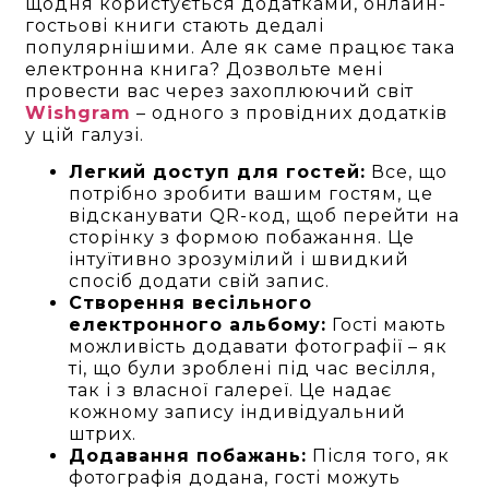
щодня користується додатками, онлайн-
гостьові книги стають дедалі
популярнішими. Але як саме працює така
електронна книга? Дозвольте мені
провести вас через захоплюючий світ
Wishgram
– одного з провідних додатків
у цій галузі.
Легкий доступ для гостей:
Все, що
потрібно зробити вашим гостям, це
відсканувати QR-код, щоб перейти на
сторінку з формою побажання. Це
інтуїтивно зрозумілий і швидкий
спосіб додати свій запис.
Створення весільного
електронного альбому:
Гості мають
можливість додавати фотографії – як
ті, що були зроблені під час весілля,
так і з власної галереї. Це надає
кожному запису індивідуальний
штрих.
Додавання побажань:
Після того, як
фотографія додана, гості можуть